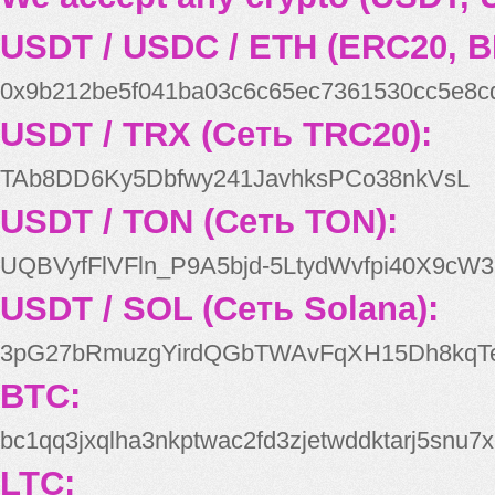
USDT / USDC / ETH (ERC20, B
0x9b212be5f041ba03c6c65ec7361530cc5e8c
USDT / TRX (Сеть TRC20):
TAb8DD6Ky5Dbfwy241JavhksPCo38nkVsL
USDT / TON (Сеть TON):
UQBVyfFlVFln_P9A5bjd-5LtydWvfpi40X9cW3
USDT / SOL (Сеть Solana):
3pG27bRmuzgYirdQGbTWAvFqXH15Dh8kqT
BTC:
bc1qq3jxqlha3nkptwac2fd3zjetwddktarj5snu7x
LTC: