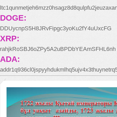
ltc1qunmetjeh6mzz0hsagz8d8qulpfu2jeuzaxa
DOGE:
DDUycnpS5H8JRvFipgc3yoKu2fY4uUxcFG
XRP:
rahjkRoSBJ6oZPy5A2uBPDbYEAmSFHL6nh
ADA:
addr1q936cl0jspyyhdukmlhq5ujv4x3thuynetr